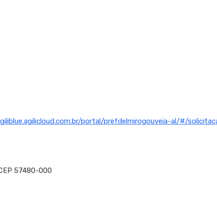
agiliblue.agilicloud.com.br/portal/prefdelmirogouveia-al/#/solici
, CEP 57480-000