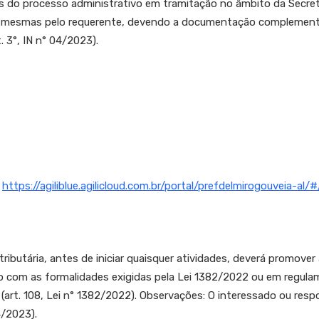
os do processo administrativo em tramitação no âmbito da Secret
a das mesmas pelo requerente, devendo a documentação compleme
 3°, IN n° 04/2023).
:
https://agiliblue.agilicloud.com.br/portal/prefdelmirogouveia-al/
tributária, antes de iniciar quaisquer atividades, deverá promover 
 com as formalidades exigidas pela Lei 1382/2022 ou em regulam
art. 108, Lei n° 1382/2022). Observações: O interessado ou resp
4/2023).